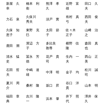
新屋 久
橋本 利
熊澤 孝
近野 富
田口 久
幸
衛
久
雄
夫
久保川
有村 真
西田 俊
力石 泉
須戸 實
秀夫
弓
夫
久保 知
東野 克
太田 節
佐々木
山﨑 治
恵子
巳
子
正子
之
濱辺 方
多比良
横野 信
森田 真
鹿田 潮
子
敦尊
隆
也
清水 猛
冨永 芳
花戸 貴
生内 一
西山 正
史
徳
司
夫
美
石田 哲
中嶋 達
松川 誠
中澤 明
金子 均
夫
雄
司
夏川 周
谷口 洋
桑村 隆
坂口 昇
山本 明
介
貴
福田 章
吉川 隆
井下 照
澤井 保
浜本 肇
典
一
代
久