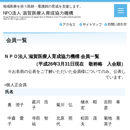
地域医療を担う医師・看護師の育成を支援します。
会員一覧
ＮＰＯ法人 滋賀医療人育成協力機構 会員一覧
（平成26年3月31日現在 敬称略 入会順）
※お名前の公表をご了解いただいた会員様についてのみ、公表し
ています。
○個人正会員
氏名
庭川 浩
樋水 昭
吉田 泰
裏 澄子
菊川 弘
子
宏
彦
中森 愛
寺田 智
北原 照
松田 茂
菊地 美
子
祐
代
夫
英子