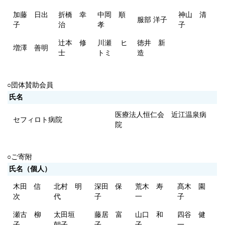
加藤 日出
折橋 幸
中岡 順
神山 清
服部 洋子
子
治
孝
子
辻本 修
川瀬 ヒ
徳井 新
増澤 善明
士
トミ
造
○団体賛助会員
氏名
医療法人恒仁会 近江温泉病
セフィロト病院
院
○ご寄附
氏名（個人）
木田 信
北村 明
深田 保
荒木 寿
髙木 園
次
代
子
一
子
瀬古 柳
太田垣
藤居 富
山口 和
四谷 健
子
朝子
子
子
一