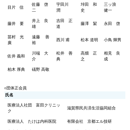
佐藤 啓
宇田川
垰田 和
三ッ浪
目片 信
二
潤
史
健一
井上 良
吉田 正
藤井 要
藤澤 絜
永田 啓
雄
道
苗村 光
遠藤 善
西川 甫
松本 道明
小鳥 輝男
廣
裕
川端 大
松井 善
高畑 正
相見 良
佐井 義和
介
典
之
成
柏木 厚典
礒野 高敬
○団体正会員
氏名
医療法人社団 富田クリニッ
滋賀県民共済生活協同組合
ク
医療法人 たけは内科医院
有限会社 京都エル技研