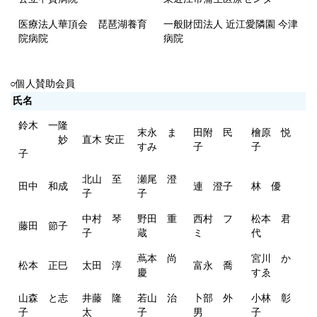
医療法人華頂会 琵琶湖養育
一般財団法人 近江愛隣園 今津
院病院
病院
○個人賛助会員
氏名
鈴木 一隆
末永 ま
田附 民
檜原 悦
妙
直木 安正
すみ
子
子
子
北山 至
瀬尾 澄
田中 和成
連 澄子
林 優
子
子
中村 琴
野田 重
西村 フ
松本 君
藤田 節子
子
蔵
ミ
代
蔦本 尚
宮川 か
松本 正巳
太田 淳
富永 喬
慶
すゑ
山森 と志
井藤 隆
若山 治
卜部 外
小林 彰
子
太
子
男
子