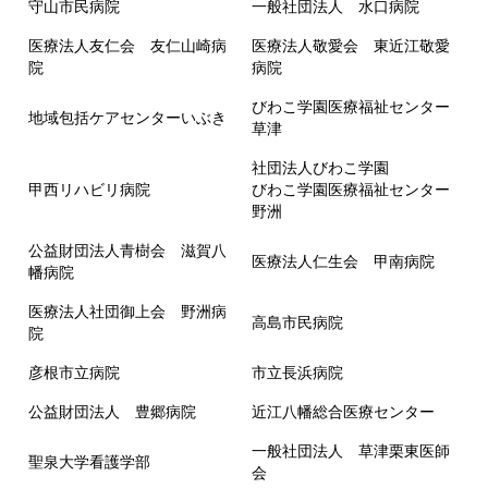
守山市民病院
一般社団法人 水口病院
医療法人友仁会 友仁山崎病
医療法人敬愛会 東近江敬愛
院
病院
びわこ学園医療福祉センター
地域包括ケアセンターいぶき
草津
社団法人びわこ学園
甲西リハビリ病院
びわこ学園医療福祉センター
野洲
公益財団法人青樹会 滋賀八
医療法人仁生会 甲南病院
幡病院
医療法人社団御上会 野洲病
高島市民病院
院
彦根市立病院
市立長浜病院
公益財団法人 豊郷病院
近江八幡総合医療センター
一般社団法人 草津栗東医師
聖泉大学看護学部
会