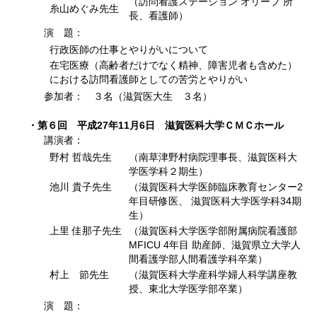
（訪問看護ステーション オリーブ 所
糸山めぐみ先生
長、看護師）
演 題：
行政医師の仕事とやりがいについて
在宅医療（高齢者だけでなく精神、障害児者も含めた）
における訪問看護師としての苦労とやりがい
参加者： ３名（滋賀医大生 ３名）
・第６回 平成27年11月6日 滋賀医科大学ＣＭＣホール
講演者：
野村 哲哉先生
（南草津野村病院理事長、滋賀医科大
学医学科２期生）
池川 貴子先生
（滋賀医科大学医師臨床教育センター2
年目研修医、 滋賀医科大学医学科34期
生）
上里 佳那子先生
（滋賀医科大学医学部附属病院看護部
MFICU 4年目 助産師、滋賀県立大学人
間看護学部人間看護学科卒業）
村上 節先生
（滋賀医科大学産科学婦人科学講座教
授、東北大学医学部卒業）
演 題：