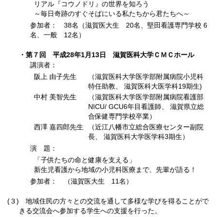
リアル『コウノドリ』の世界を知ろう
～毎日奇跡のすぐそばにいる私たちから君たちへ～
参加者： 38名（滋賀医大生 20名、堅田看護専門学校 6
名、一般 12名）
・第７回 平成28年1月13日 滋賀医科大学ＣＭＣホール
講演者：
阪上 由子先生
（滋賀医科大学医学部附属病院小児科
特任助教、 滋賀医科大医学科19期生)
中村 美智先生
（滋賀医科大学医学部附属病院看護部
NICU/ GCU6年目看護師、 滋賀県立総
合保健専門学校卒業）
西澤 嘉四郎先生
（近江八幡市立総合医療センター副院
長、 滋賀医科大学医学科3期生）
演 題：
「子供たちの命と健康を支える」
新生児看護から地域の小児科医療まで、先輩が語る！
参加者： （滋賀医大生 11名）
(３)
地域住民の方々との交流を通して多様な学びを得ることがで
きる交流会へ参加する学生への支援を行った。