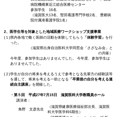
病院機構東近江総合医療センター
参加学生 16名
（滋賀医大13名、堅田看護専門学校2名、 豊郷病
院付属准看護学院1名）
2、医学生等を対象とした地域医療ワークショップ支援事業
(１)
県内各地で働く医師の活動を体験してもらう
「体験学習」
を行
った。
（滋賀県出身自治医科大学同窓会「さざなみ会」と
の共催）
今年度、参加学生はありませんでした。 今年度、参加学生は
ありませんでした。
(２)
学生が自分の将来を考えるうえで参考となる先輩方の経験談等
を通して、将来を考える一助となる
「卒業後の自分を考える連
続自主講座」
を開催した。
・第５回 平成27年7月15日 滋賀医科大学教職員ホール
講演者：
（滋賀県健康医療福祉部次長、滋賀医
角野 文彦先生
科大学医学科6期生）