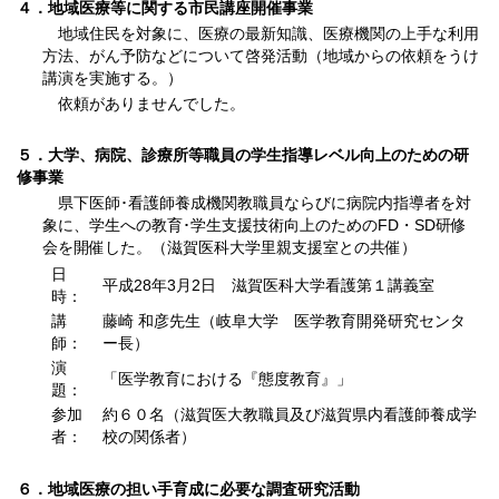
４．地域医療等に関する市民講座開催事業
地域住民を対象に、医療の最新知識、医療機関の上手な利用
方法、がん予防などについて啓発活動（地域からの依頼をうけ
講演を実施する。）
依頼がありませんでした。
５．大学、病院、診療所等職員の学生指導レベル向上のための研
修事業
県下医師･看護師養成機関教職員ならびに病院内指導者を対
象に、学生への教育･学生支援技術向上のためのFD・SD研修
会を開催した。（滋賀医科大学里親支援室との共催）
日
平成28年3月2日 滋賀医科大学看護第１講義室
時：
講
藤崎 和彦先生（岐阜大学 医学教育開発研究センタ
師：
ー長）
演
「医学教育における『態度教育』」
題：
参加
約６０名（滋賀医大教職員及び滋賀県内看護師養成学
者：
校の関係者）
６．地域医療の担い手育成に必要な調査研究活動