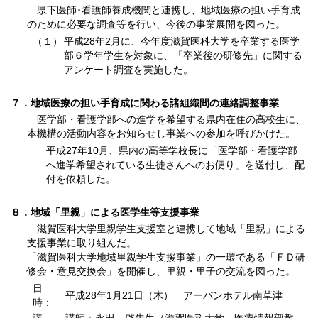
県下医師･看護師養成機関と連携し、地域医療の担い手育成
のために必要な調査等を行い、今後の事業展開を図った。
（１）
平成28年2月に、今年度滋賀医科大学を卒業する医学
部６学年学生を対象に、「卒業後の研修先」に関する
アンケート調査を実施した。
７．地域医療の担い手育成に関わる諸組織間の連絡調整事業
医学部・看護学部への進学を希望する県内在住の高校生に、
本機構の活動内容をお知らせし事業への参加を呼びかけた。
平成27年10月、県内の高等学校長に「医学部・看護学部
へ進学希望されている生徒さんへのお便り」を送付し、配
付を依頼した。
８．地域「里親」による医学生等支援事業
滋賀医科大学里親学生支援室と連携して地域「里親」による
支援事業に取り組んだ。
「滋賀医科大学地域里親学生支援事業」の一環である「ＦＤ研
修会・意見交換会」を開催し、里親・里子の交流を図った。
日
平成28年1月21日（木） アーバンホテル南草津
時：