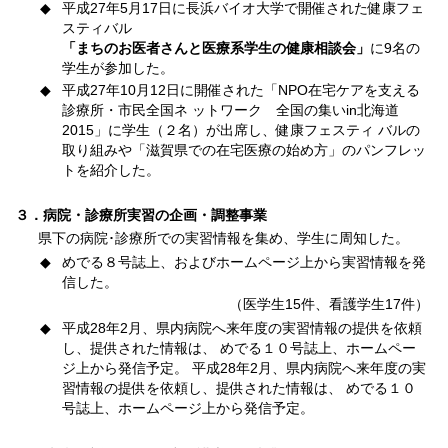
◆
平成27年5月17日に長浜バイオ大学で開催された健康フェ
スティバル
「まちのお医者さんと医療系学生の健康相談会」
に9名の
学生が参加した。
◆
平成27年10月12日に開催された「NPO在宅ケアを支える
診療所・市民全国ネ ットワーク 全国の集いin北海道
2015」に学生（２名）が出席し、健康フェスティ バルの
取り組みや「滋賀県での在宅医療の始め方」のパンフレッ
トを紹介した。
３．病院・診療所実習の企画・調整事業
県下の病院･診療所での実習情報を集め、学生に周知した。
◆
めでる８号誌上、およびホームページ上から実習情報を発
信した。
（医学生15件、看護学生17件）
◆
平成28年2月、県内病院へ来年度の実習情報の提供を依頼
し、提供された情報は、 めでる１０号誌上、ホームペー
ジ上から発信予定。 平成28年2月、県内病院へ来年度の実
習情報の提供を依頼し、提供された情報は、 めでる１０
号誌上、ホームページ上から発信予定。