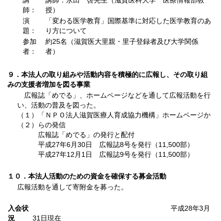
講
講師：永田 啓先生（滋賀医科大学 医療情報部教
師：
授）
演
「変わる医学教育」国際基準に対応した医学教育のあ
題：
り方について
参加
約25名（滋賀医大里親・里子登録者及び大学関係
者：
者）
９．本法人の取り組みや活動内容を積極的に広報し、その取り組
みの支援者増加を図る事業
広報誌「めでる」、ホームページなどを通して広報活動を行
い、活動の普及を図った。
（１）
「ＮＰＯ法人滋賀医療人育成協力機構」ホームページか
（２）
らの発信
広報誌「めでる」の発行と配付
平成27年6月30日 広報誌8号を発行（11,500部）
平成27年12月1日 広報誌9号を発行（11,500部）
１０．本法人活動のための資金を確保する募金活動
広報活動を通して寄附金を募った。
入会状
平成28年3月
況
31日現在