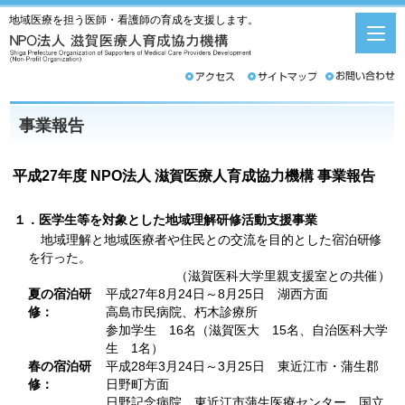
地域医療を担う医師・看護師の育成を支援します。
事業報告
平成27年度 NPO法人 滋賀医療人育成協力機構 事業報告
１．医学生等を対象とした地域理解研修活動支援事業
地域理解と地域医療者や住民との交流を目的とした宿泊研修
を行った。
（滋賀医科大学里親支援室との共催）
夏の宿泊研
平成27年8月24日～8月25日 湖西方面
修：
高島市民病院、朽木診療所
参加学生 16名（滋賀医大 15名、自治医科大学
生 1名）
春の宿泊研
平成28年3月24日～3月25日 東近江市・蒲生郡
修：
日野町方面
日野記念病院、東近江市蒲生医療センター、国立