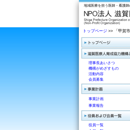
地域医療を担う医師・看護師
トップページ
>> 「甲
理事長あいさつ
機構がめざすもの
活動内容
会員募集
事業計画
事業報告
役員一覧