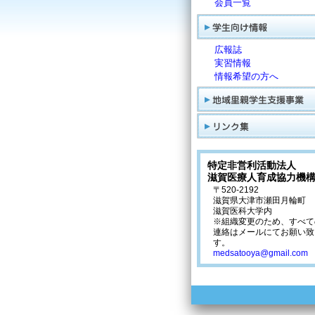
会員一覧
広報誌
実習情報
情報希望の方へ
特定非営利活動法人
滋賀医療人育成協力機
〒520-2192
滋賀県大津市瀬田月輪町
滋賀医科大学内
※組織変更のため、すべて
連絡はメールにてお願い致
す。
medsatooya@gmail.com