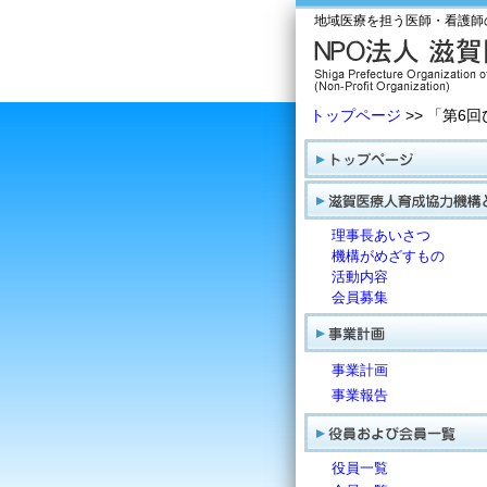
地域医療を担う医師・看護師
トップページ
>> 「第
理事長あいさつ
機構がめざすもの
活動内容
会員募集
事業計画
事業報告
役員一覧