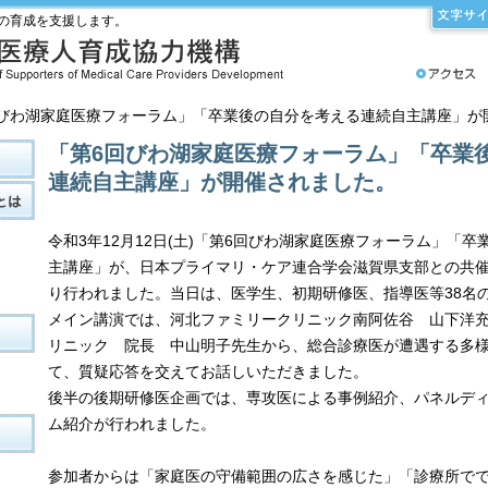
の育成を支援します。
6回びわ湖家庭医療フォーラム」「卒業後の自分を考える連続自主講座」が
「第6回びわ湖家庭医療フォーラム」「卒業
連続自主講座」が開催されました。
令和3年12月12日(土)「第6回びわ湖家庭医療フォーラム」「
主講座」が、日本プライマリ・ケア連合学会滋賀県支部との共
り行われました。当日は、医学生、初期研修医、指導医等38名
メイン講演では、河北ファミリークリニック南阿佐谷 山下洋
リニック 院長 中山明子先生から、総合診療医が遭遇する多
て、質疑応答を交えてお話しいただきました。
後半の後期研修医企画では、専攻医による事例紹介、パネルデ
ム紹介が行われました。
参加者からは「家庭医の守備範囲の広さを感じた」「診療所で