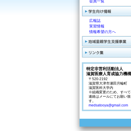
会員一覧
広報誌
実習情報
情報希望の方へ
特定非営利活動法人
滋賀医療人育成協力機
〒520-2192
滋賀県大津市瀬田月輪町
滋賀医科大学内
※組織変更のため、すべて
連絡はメールにてお願い致
す。
medsatooya@gmail.com